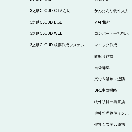
3之助CLOUD CRM之助
かんたんな物件入力
3之助CLOUD BtoB
MAP機能
3之助CLOUD WEB
コンバート一括指示
3之助CLOUD 帳票作成システム
マイソク作成
間取り作成
画像編集
楽でき沿線・近隣
URL生成機能
物件項目一括置換
他社管理物件インポ
他社システム連携