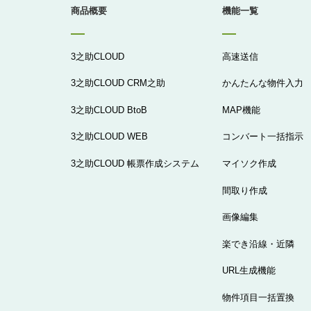
商品概要
機能一覧
3之助CLOUD
高速送信
3之助CLOUD CRM之助
かんたんな物件入力
3之助CLOUD BtoB
MAP機能
3之助CLOUD WEB
コンバート一括指示
3之助CLOUD 帳票作成システム
マイソク作成
間取り作成
画像編集
楽でき沿線・近隣
URL生成機能
物件項目一括置換