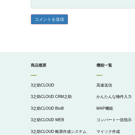
商品概要
機能一覧
3之助CLOUD
高速送信
3之助CLOUD CRM之助
かんたんな物件入力
3之助CLOUD BtoB
MAP機能
3之助CLOUD WEB
コンバート一括指示
3之助CLOUD 帳票作成システム
マイソク作成