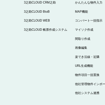
3之助CLOUD CRM之助
かんたんな物件入力
3之助CLOUD BtoB
MAP機能
3之助CLOUD WEB
コンバート一括指示
3之助CLOUD 帳票作成システム
マイソク作成
間取り作成
画像編集
楽でき沿線・近隣
URL生成機能
物件項目一括置換
他社管理物件インポ
他社システム連携